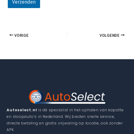
j
Verzenden
s
W
o
o
n
p
VORIGE
VOLGENDE
l
a
a
t
s
Autoselect.nl
is dé specialist in het ophalen van kapotte
en sloopauto’s in Nederland. Wij bieden snelle service,
directe betaling en gratis vrijwaring op locatie, ook zonder
APK.