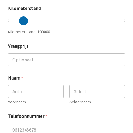
t
Kilometerstand
e
k
e
n
*
Kilometerstand:
100000
Vraagprijs
Naam
*
Voornaam
Achternaam
Telefoonnummer
*