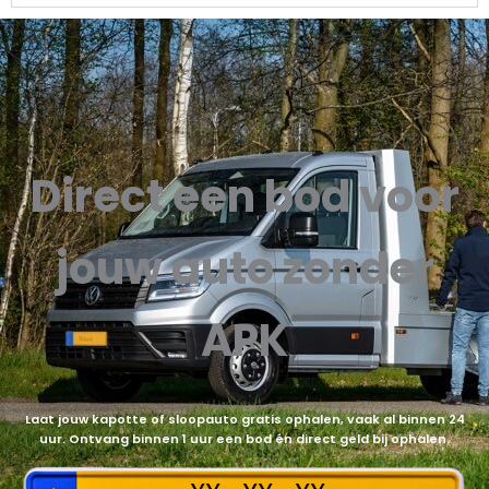
Direct een bod voor
jouw auto zonder
APK
Laat jouw kapotte of sloopauto gratis ophalen, vaak al binnen 24
uur. Ontvang binnen 1 uur een bod én direct geld bij ophalen.