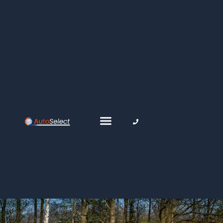
Ga
naar
de
inhoud