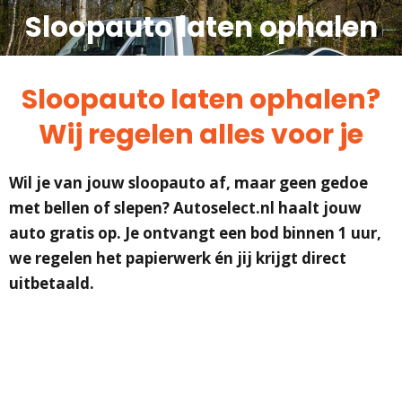
Sloopauto laten ophalen
Sloopauto laten ophalen?
Wij regelen alles voor je
Wil je van jouw sloopauto af, maar geen gedoe
met bellen of slepen? Autoselect.nl haalt jouw
auto gratis op. Je ontvangt een bod binnen 1 uur,
we regelen het papierwerk én jij krijgt direct
uitbetaald.