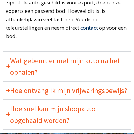
zijn of de auto geschikt is voor export, doen onze
experts een passend bod. Hoeveel dit is, is
afhankelijk van veel factoren. Voorkom
teleurstellingen en neem direct
contact
op voor een
bod.
Wat gebeurt er met mijn auto na het
ophalen?
Hoe ontvang ik mijn vrijwaringsbewijs?
Hoe snel kan mijn sloopauto
opgehaald worden?