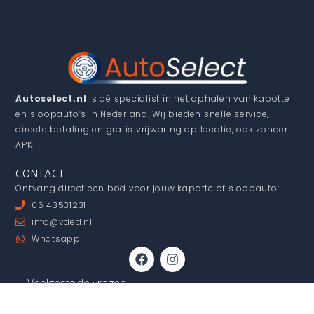
Autoselect.nl
is dé specialist in het ophalen van kapotte
en sloopauto’s in Nederland. Wij bieden snelle service,
directe betaling en gratis vrijwaring op locatie, ook zonder
APK.
CONTACT
Ontvang direct een bod voor jouw kapotte of sloopauto:
06 43531231
info@vded.nl
Whatsapp
F
I
a
n
c
s
Veelgestelde vragen
e
t
b
a
Kapotte auto verkopen