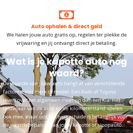
Auto ophalen & direct geld
We halen jouw auto gratis op, regelen ter plekke de
vrijwaring en jij ontvangt direct je betaling.
Wat is je kapotte auto nog
waard?
De waarde van jouw auto hangt af van verschillende
factoren. Het merk of model. Een Audi of Toyota
levert over het algemeen meer op dan een Kia. Het
bouwjaar van de auto en de kilometerstand spelen
ook mee, maar ook het type schade is belangrijk voor
de waardebepaling van jouw kapotte of sloopauto.