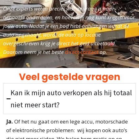
Onze experts weten precies wat de vraag is naar
bepaalde onderdelen, en hoeveel jij nog kunt krijgen voor
jouw auto. Nadat je een bod hebt ontvangen wordt de
auto opgehaald, wordt de auto op locatie
overgeschreven krijg je direct het geld uitbetaald.
Daarom neem je het beste
direct contact
op.
Veel gestelde vragen
Kan ik mijn auto verkopen als hij totaal
niet meer start?
Ja.
Of het nu gaat om een lege accu, motorschade
of elektronische problemen: wij kopen ook auto’s
die niet meer rijden. We halen hem gratis op en