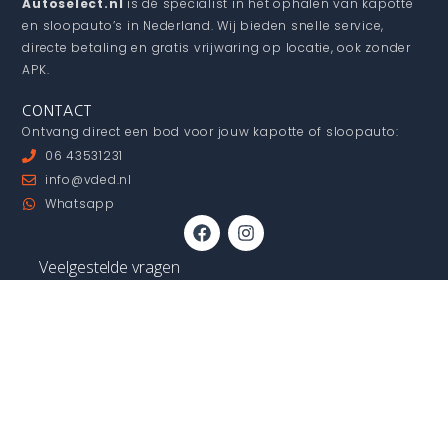
Autoselect.nl
is dé specialist in het ophalen van kapotte
en sloopauto’s in Nederland. Wij bieden snelle service,
directe betaling en gratis vrijwaring op locatie, ook zonder
APK.
CONTACT
Ontvang direct een bod voor jouw kapotte of sloopauto:
06 43531231
info@vded.nl
Whatsapp
F
I
a
n
c
s
Veelgestelde vragen
e
t
b
a
Kapotte auto verkopen
o
g
o
r
Sloopauto laten ophalen
k
a
m
Auto zonder APK
Auto met schade
Auto vandaag verkopen
Wat is mijn auto waard?