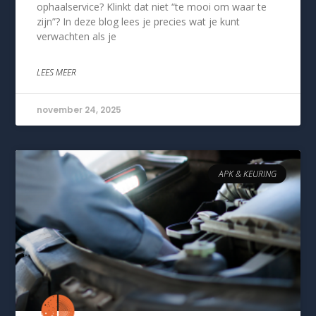
ophaalservice? Klinkt dat niet “te mooi om waar te
zijn”? In deze blog lees je precies wat je kunt
verwachten als je
LEES MEER
november 24, 2025
APK & KEURING